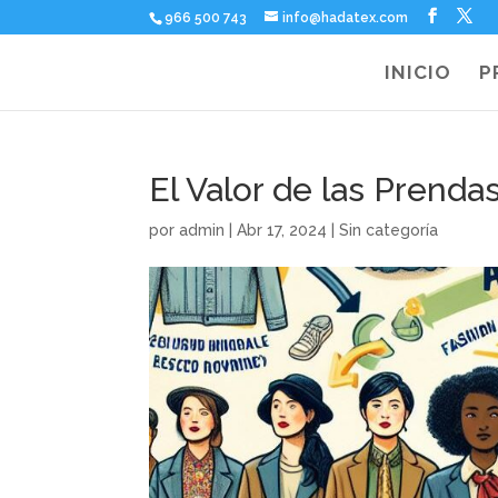
966 500 743
info@hadatex.com
INICIO
P
El Valor de las Prend
por
admin
|
Abr 17, 2024
|
Sin categoría