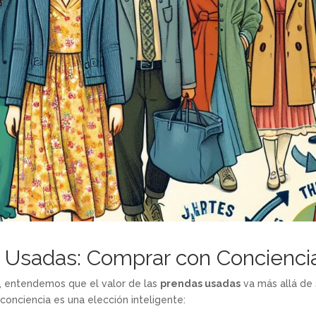
as Usadas: Comprar con Concienci
e, entendemos que el valor de las
prendas usadas
va más allá de
onciencia es una elección inteligente: