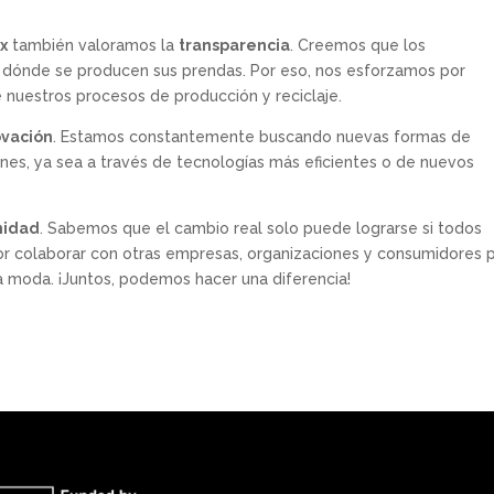
x
también valoramos la
transparencia
. Creemos que los
dónde se producen sus prendas. Por eso, nos esforzamos por
e nuestros procesos de producción y reciclaje.
ovación
. Estamos constantemente buscando nuevas formas de
ones, ya sea a través de tecnologías más eficientes o de nuevos
idad
. Sabemos que el cambio real solo puede lograrse si todos
or colaborar con otras empresas, organizaciones y consumidores 
la moda. ¡Juntos, podemos hacer una diferencia!