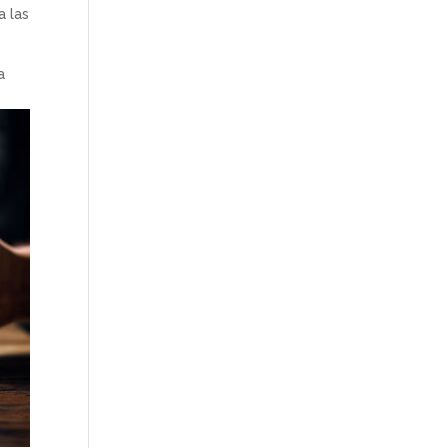
a las
a