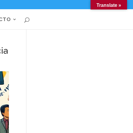
Translate »
CTO
ia