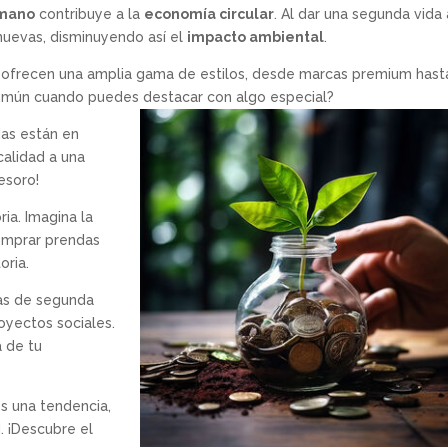
 mano
contribuye a la
economía circular
. Al dar una segunda vida 
nuevas, disminuyendo así el
impacto ambiental
.
s ofrecen una amplia gama de estilos, desde marcas premium hast
común cuando puedes destacar con algo especial?
as están en
alidad a una
tesoro!
ria. Imagina la
Comprar prendas
oria.
das de segunda
oyectos sociales.
á de tu
s una tendencia,
. ¡Descubre el