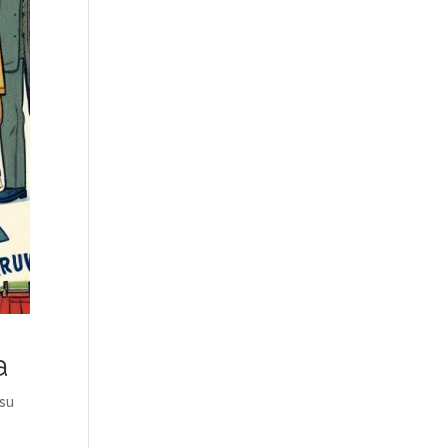
a
 su