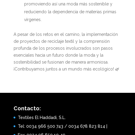
promoviendo así una moda más sostenible y
reduciendo la dependencia de materias primas
vírgenes.
A pesar de los retos en el camino, la implementación
de proyectos de reciclaje textil y la comprensión
profunda de los procesos involucrados son pasos
esenciales hacia un futuro donde la moda y la
sostenibilidad se fusionan de manera armoniosa.
¡Contribuyamos juntos a un mundo más ecológico! 🌿
Contacto:
Textiles El Haddadi, S.L.
Tel: 0034 966 500 743 / 0034 678 823 814 |
Fax: 0034 96 650 10 49