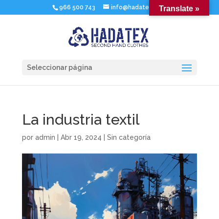
966 500 743
info@hadatex.com
Translate »
Seleccionar página
La industria textil
por
admin
|
Abr 19, 2024
|
Sin categoría